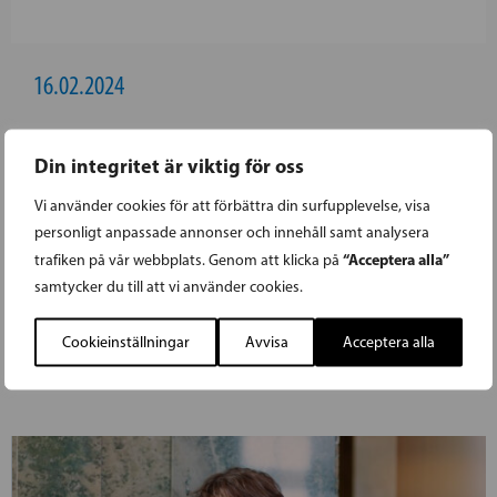
16.02.2024
SFP NOMINERADE DE FÖRSTA
Din integritet är viktig för oss
KANDIDATERNA FÖR
Vi använder cookies för att förbättra din surfupplevelse, visa
EUROPAPARLAMENTSVALET
personligt anpassade annonser och innehåll samt analysera
“Acceptera alla”
trafiken på vår webbplats. Genom att klicka på
SFP har nominerat de sju första kandidaterna i
samtycker du till att vi använder cookies.
Europaparlamentsvalet
Cookieinställningar
Avvisa
Acceptera alla
LÄS FÖREGÅENDE ARTIKEL