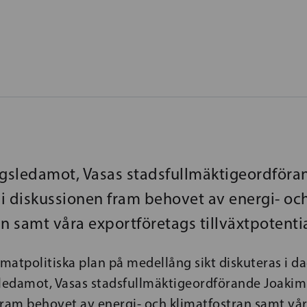
agsledamot, Vasas stadsfullmäktigeordför
e i diskussionen fram behovet av energi- oc
n samt våra exportföretags tillväxtpotentia
imatpolitiska plan på medellång sikt diskuteras i da
ledamot, Vasas stadsfullmäktigeordförande Joakim S
fram behovet av energi- och klimatfostran samt vå