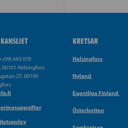
IKANSLIET
KRETSAR
Helsingfors
n (09) 693 070
, 00101 Helsingfors
Nyland
gatan 27, 00100
gfors
fp.fi
Egentliga Finland
reringsuppgifter
Österbotten
itetspolicy
Samkretsen