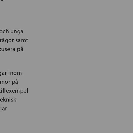
n och unga
öfrågor samt
kusera på
ngar inom
mmor på
 tillexempel
teknisk
lar