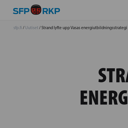
sfp.fi
/
Uutiset
/
Strand lyfte upp Vasas energiutbildningsstrategi
STR
ENERG