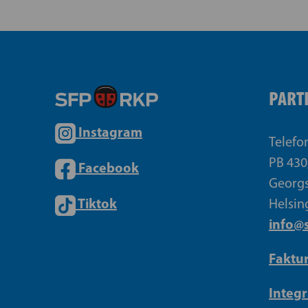
PART
Instagram
Telefo
PB 430
Facebook
Georgs
Tiktok
Helsin
info@s
Faktu
Integr