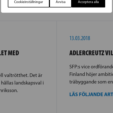
Cookieinställningar
Avvisa
Acceptera alla
13.03.2018
LET MED
ADLERCREUTZ VI
SFP:s vice ordförand
Finland höjer ambiti
ll valtrötthet. Det är
träbyggande som en 
 hållas landskapsval i
nriksson.
LÄS FÖLJANDE AR