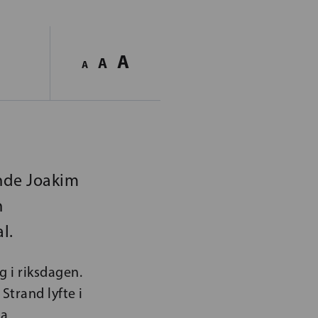
A
A
A
ande Joakim
h
l.
g i riksdagen.
trand lyfte i
ra