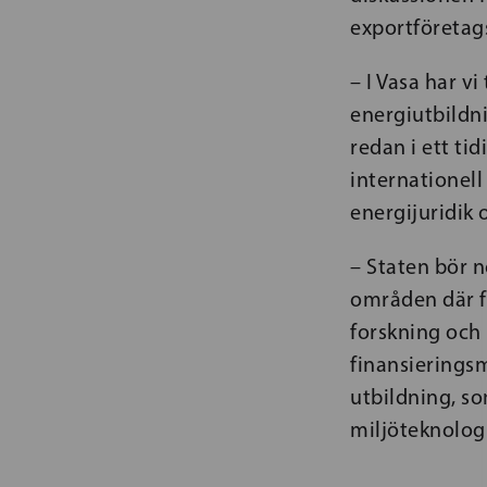
exportföretags
– I Vasa har v
energiutbildni
redan i ett ti
internationell
energijuridik 
– Staten bör n
områden där f
forskning och 
finansieringsm
utbildning, so
miljöteknologi