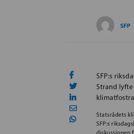
SFP
SFP:s riksd
Strand lyft
klimatfostra
Statsrådets kl
SFP:s riksdags
diskussionen 