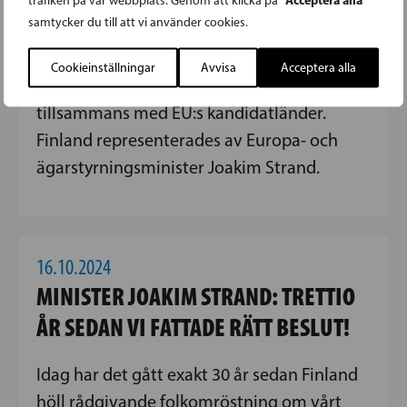
trafiken på vår webbplats. Genom att klicka på
februari. På mötet diskuterades frågor som
samtycker du till att vi använder cookies.
EU:s kommande fleråriga budgetram,
stärkande av Europas krisberedskap samt
Cookieinställningar
Avvisa
Acceptera alla
hybridhot och beredskap inför dem
tillsammans med EU:s kandidatländer.
Finland representerades av Europa- och
ägarstyrningsminister Joakim Strand.
16.10.2024
MINISTER JOAKIM STRAND: TRETTIO
ÅR SEDAN VI FATTADE RÄTT BESLUT!
Idag har det gått exakt 30 år sedan Finland
höll rådgivande folkomröstning om vårt