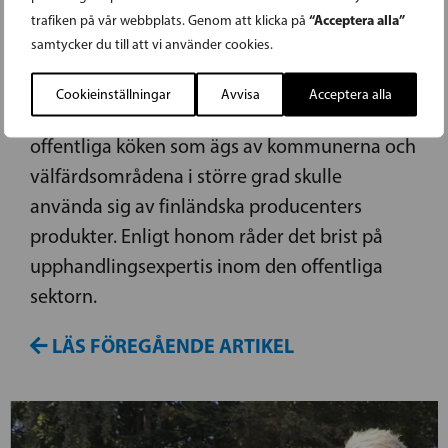
OFFENTLIGA KÖKEN
“Acceptera alla”
trafiken på vår webbplats. Genom att klicka på
samtycker du till att vi använder cookies.
Idag uppmärksammas den Finländska matens
dag. SFP:s vice ordförande och
Cookieinställningar
Avvisa
Acceptera alla
riksdagsledamot Henrik Wickström vill att de
offentliga köken som ägs av kommunerna och
välfärdsområdena i större grad skulle
använda sig av finländska producenters
produkter. Enligt honom råder det brist på
upphandlingsexpertis inom den offentliga
sektorn.
LÄS FÖREGÅENDE ARTIKEL