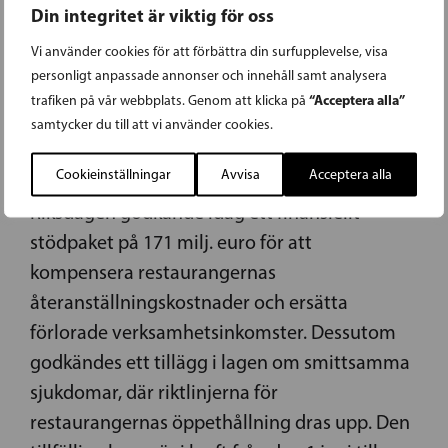
Din integritet är viktig för oss
26.05.2020
Vi använder cookies för att förbättra din surfupplevelse, visa
personligt anpassade annonser och innehåll samt analysera
REHN-KIVI: VIKTIGT ATT
“Acceptera alla”
trafiken på vår webbplats. Genom att klicka på
RESTAURANGER OCH CAFÉER KAN
samtycker du till att vi använder cookies.
ÖPPNA IGEN!
Cookieinställningar
Avvisa
Acceptera alla
Riksdagen godkände idag ett finansiellt
stödpaket på 171 milj. euro för att
kompensera restaurangernas
återanställningskostnader och ersätta
förlorade verksamhetsinkomster. Dessutom
godkändes ett tillägg i lagen om smittsamma
sjukdomar, där riktlinjerna för
restaurangernas öppethållning dras upp. Den