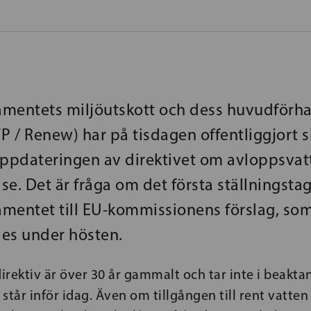
mentets miljöutskott och dess huvudförha
P / Renew) har på tisdagen offentliggjort si
l uppdateringen av direktivet om avloppsvat
se. Det är fråga om det första ställningsta
mentet till EU-kommissionens förslag, so
es under hösten.
rektiv är över 30 år gammalt och tar inte i beakta
står inför idag. Även om tillgången till rent vatte