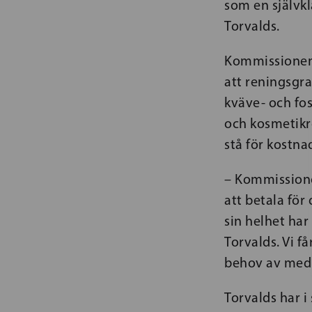
som en självkl
Torvalds.
Kommissionen f
att reningsgra
kväve- och fo
och kosmetikre
stå för kostn
– Kommissionen
att betala för
sin helhet har
Torvalds. Vi få
behov av med
Torvalds har i