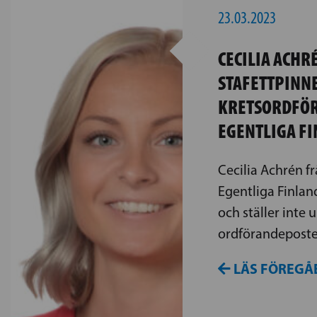
23.03.2023
CECILIA ACHR
STAFETTPINN
KRETSORDFÖR
EGENTLIGA F
Cecilia Achrén fr
Egentliga Finlan
och ställer inte u
ordförandeposte
LÄS FÖREGÅ