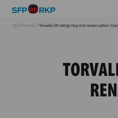
sfp.fi
/
Nyheter
/
Torvalds: Ett viktigt steg mot renare vatten i Eu
TORVALD
REN