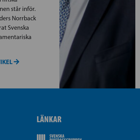
en står inför.
ders Norrback
rat Svenska
rlamentariska
TIKEL
LÄNKAR