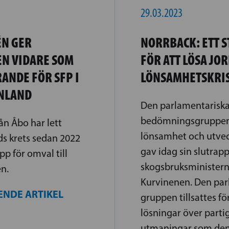
29.03.2023
ÉN GER
NORRBACK: ETT 
EN VIDARE SOM
FÖR ATT LÖSA JO
ANDE FÖR SFP I
LÖNSAMHETSKRI
INLAND
Den parlamentarisk
bedömningsgruppen 
ån Åbo har lett
lönsamhet och utvec
ds krets sedan 2022
gav idag sin slutrappo
pp för omval till
skogsbruksministern
n.
Kurvinenen. Den par
ENDE ARTIKEL
gruppen tillsattes för
lösningar över partig
utmaningar som den