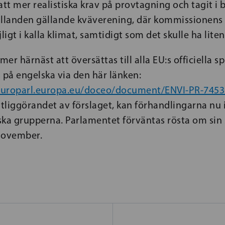
att mer realistiska krav på provtagning och tagit i
ållanden gällande kväverening, där kommissionens 
ligt i kalla klimat, samtidigt som det skulle ha lite
er härnäst att översättas till alla EU:s officiella 
 på engelska via den här länken:
europarl.europa.eu/doceo/document/ENVI-PR-7453
tliggörandet av förslaget, kan förhandlingarna nu
iska grupperna. Parlamentet förväntas rösta om sin 
november.