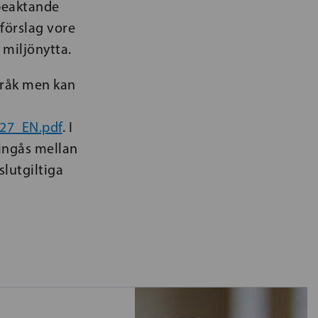
 beaktande
förslag vore
n miljönytta.
språk men kan
27_EN.pdf
. I
 ingås mellan
slutgiltiga