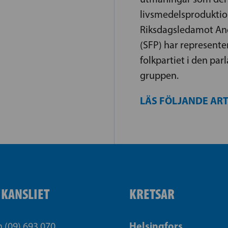
livsmedelsproduktion
Riksdagsledamot An
(SFP) har represente
folkpartiet i den pa
gruppen.
LÄS FÖLJANDE AR
IKANSLIET
KRETSAR
Helsingfors
n (09) 693 070