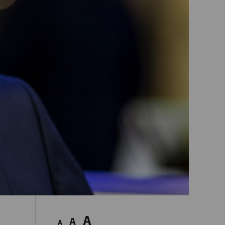
A
A
A