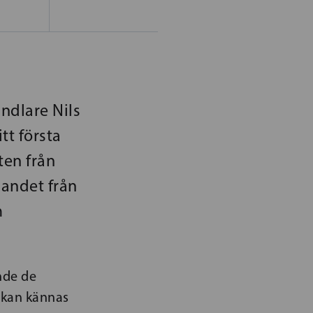
ndlare Nils
tt första
ten från
gandet från
m
nde de
n kan kännas