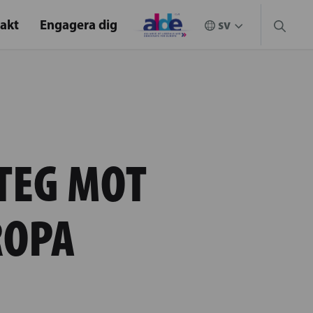
akt
Engagera dig
STEG MOT
ROPA