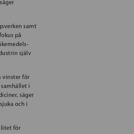
 säger
ngsverken samt
 fokus på
läkemedels-
ustrin själv
 vinster för
 samhället i
diciner, säger
 sjuka och i
litet för