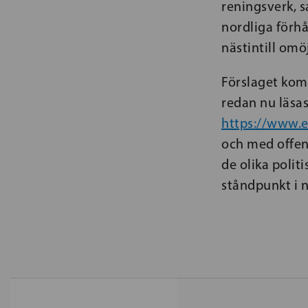
reningsverk, s
nordliga förh
nästintill omöj
Förslaget komm
redan nu läsas
https://www.
och med offen
de olika polit
ståndpunkt i 