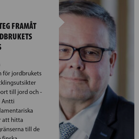
STEG FRAMÅT
RDBRUKETS
S
a
för jordbrukets
klingsutsikter
rt till jord och -
 Antti
lamentariska
 att hitta
ränserna till de
 finska