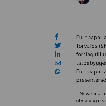
Europaparla
Torvalds (SF
förslag til
tätbebyggel
Europaparla
presenterad
– Nuvarande di
utmaningar vi 