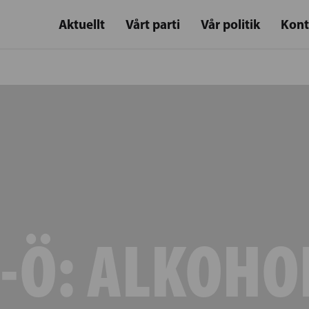
Aktuellt
Vårt parti
Vår politik
Kont
A-Ö:
ALKOHO