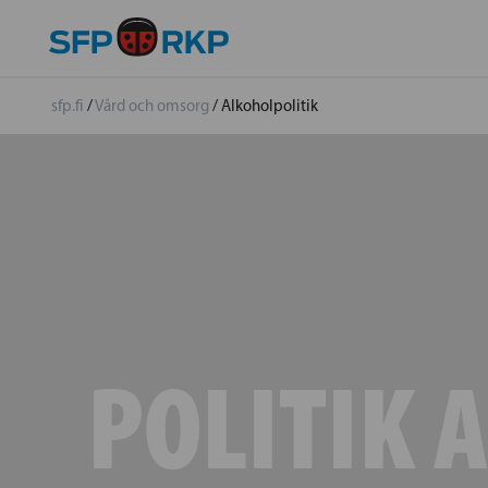
sfp.fi
/
Vård och omsorg
/
Alkoholpolitik
POLITIK 