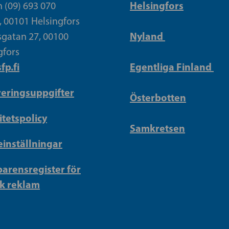
Helsingfors
n (09) 693 070
, 00101 Helsingfors
Nyland
gatan 27, 00100
gfors
fp.fi
Egentliga Finland
reringsuppgifter
Österbotten
itetspolicy
Samkretsen
inställningar
arensregister för
sk reklam