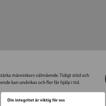
 stärka människors välmående. Tidigt stöd och
oende kan undvikas och fler får hjälp i tid.
Din integritet är viktig för oss