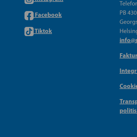
Telefo
PB 430
Facebook
Georgs
Tiktok
Helsin
info@s
Faktu
Integr
Cookie
Transp
politi