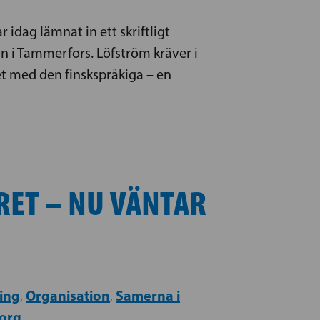
dag lämnat in ett skriftligt
n i Tammerfors. Löfström kräver i
et med den finskspråkiga – en
RET – NU VÄNTAR
ing
Organisation
Samerna i
,
,
org