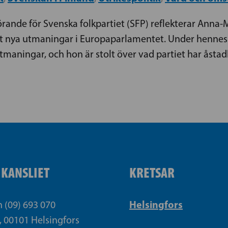
örande för Svenska folkpartiet (SFP) reflekterar Anna-
ot nya utmaningar i Europaparlamentet. Under hennes
aningar, och hon är stolt över vad partiet har åsta
IKANSLIET
KRETSAR
Helsingfors
n (09) 693 070
, 00101 Helsingfors