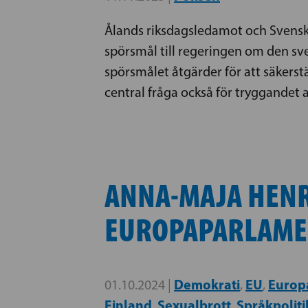
Ålands riksdagsledamot och Svenska
spörsmål till regeringen om den sv
spörsmålet åtgärder för att säkerst
central fråga också för tryggandet 
ANNA-MAJA HENR
EUROPAPARLAME
Demokrati
EU
Europ
01.10.2024 |
,
,
Finland
Sexualbrott
Språkpoliti
,
,