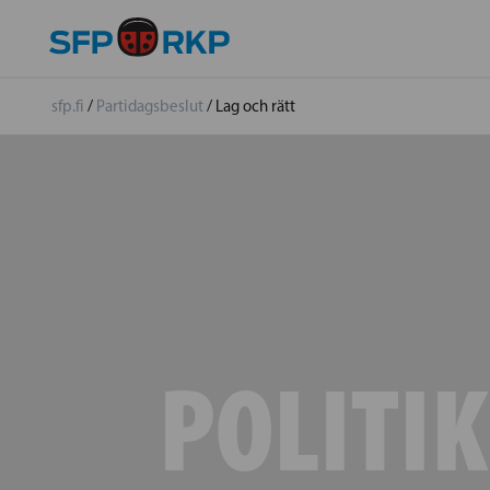
sfp.fi
/
Partidagsbeslut
/
Lag och rätt
POLITIK