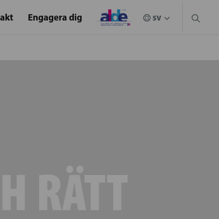
akt
Engagera dig
CH RÄTT