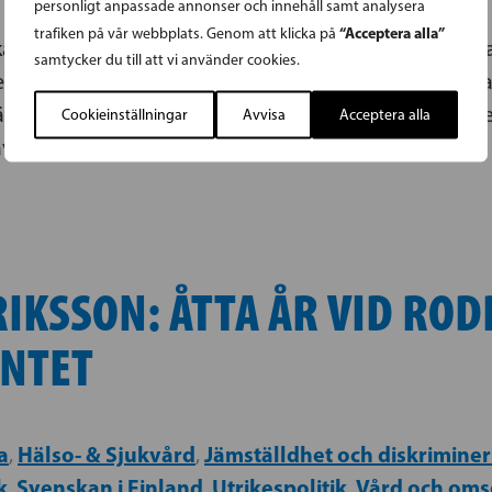
personligt anpassade annonser och innehåll samt analysera
“Acceptera alla”
trafiken på vår webbplats. Genom att klicka på
 riksdagsgruppens vice ordförande Mats Löfström har i
samtycker du till att vi använder cookies.
enskspråkiga polisutbildningen vid Polisyrkeshögskola
älla den svenskspråkiga polisutbildningens likvärdigh
Cookieinställningar
Avvisa
Acceptera alla
av nya poliser på Åland
IKSSON: ÅTTA ÅR VID ROD
NTET
a
Hälso- & Sjukvård
Jämställdhet och diskriminer
,
,
k
Svenskan i Finland
Utrikespolitik
Vård och oms
,
,
,