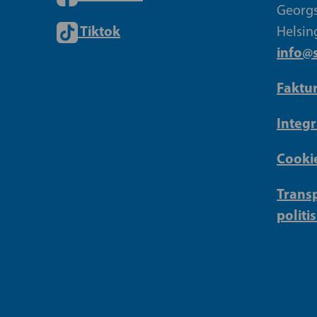
Georgs
Tiktok
Helsin
info@s
Faktu
Integr
Cookie
Transp
politi