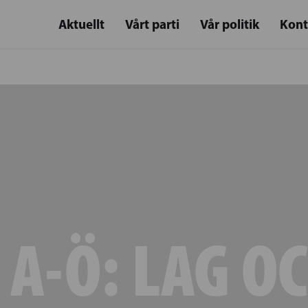
Aktuellt
Vårt parti
Vår politik
Kont
 A-Ö:
LAG O