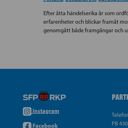
Efter åtta händelserika år som ordf
erfarenheter och blickar framåt m
genomgått både framgångar och utm
PART
Instagram
Telefo
PB 430
Facebook