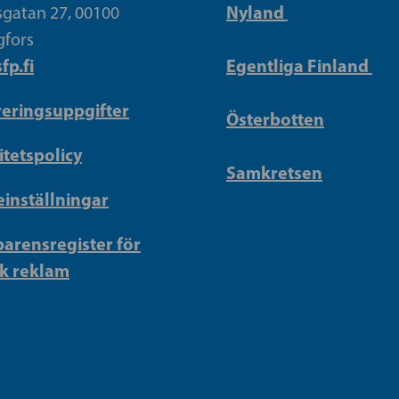
Nyland
gatan 27, 00100
gfors
fp.fi
Egentliga Finland
reringsuppgifter
Österbotten
itetspolicy
Samkretsen
inställningar
arensregister för
sk reklam