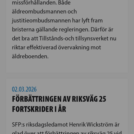
missförhållanden. Både
äldreombudsmannen och
justitieombudsmannen har lyft fram
bristerna gällande regleringen. Därför är
det bra att Tillstånds-och tillsynsverket nu
riktar effektiverad övervakning mot
äldreboenden.
02.03.2026
FÖRBÄTTRINGEN AV RIKSVÄG 25
FORTSKRIDER I ÅR
SFP:s riksdagsledamot Henrik Wickström är
glad över att förbättringen av riksväg 25 vid