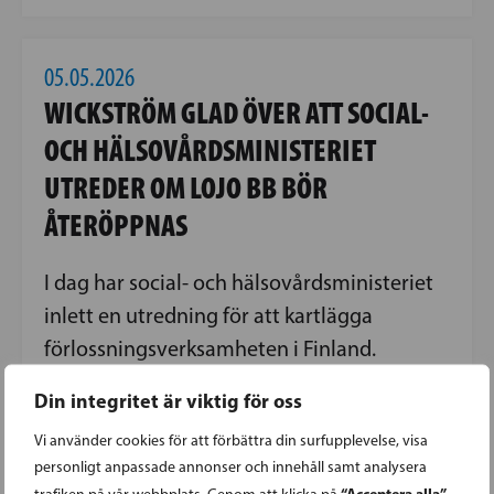
05.05.2026
WICKSTRÖM GLAD ÖVER ATT SOCIAL-
OCH HÄLSOVÅRDSMINISTERIET
UTREDER OM LOJO BB BÖR
ÅTERÖPPNAS
I dag har social- och hälsovårdsministeriet
inlett en utredning för att kartlägga
förlossningsverksamheten i Finland.
Utredningen ska vara klar i februari 2027 så
Din integritet är viktig för oss
att resultaten kan utnyttjas i
Vi använder cookies för att förbättra din surfupplevelse, visa
förberedelserna inför följande
personligt anpassade annonser och innehåll samt analysera
regeringsperiod.
“Acceptera alla”