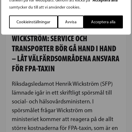
trafiken på vår webbplats. Genom att klicka på
samtycker du till att vi använder cookies.
Cookieinställningar
Avvisa
Acceptera alla
24.04.2026
WICKSTRÖM: SERVICE OCH
TRANSPORTER BÖR GÅ HAND I HAND
– LÅT VÄLFÄRDSOMRÅDENA ANSVARA
FÖR FPA-TAXIN
Riksdagsledamot Henrik Wickström (SFP)
lämnade igår in ett skriftligt spörsmål till
social- och hälsovårdsministern. I
spörsmålet frågar Wickström om
ministeriet kommer att reagera på de allt
större kostnaderna för FPA-taxin, som är en