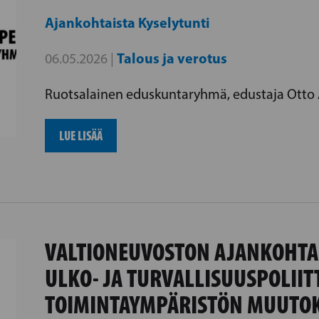
Ajankohtaista
Kyselytunti
Talous ja verotus
06.05.2026 |
Ruotsalainen eduskuntaryhmä, edustaja Otto 
LUE LISÄÄ
VALTIONEUVOSTON AJANKOHTA
ULKO- JA TURVALLISUUSPOLIIT
TOIMINTAYMPÄRISTÖN MUUTOK