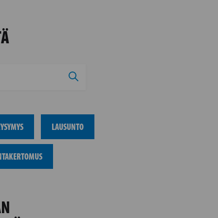
TÄ
YSYMYS
LAUSUNTO
NTAKERTOMUS
AN