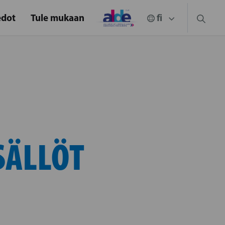
edot
Tule mukaan
SÄLLÖT