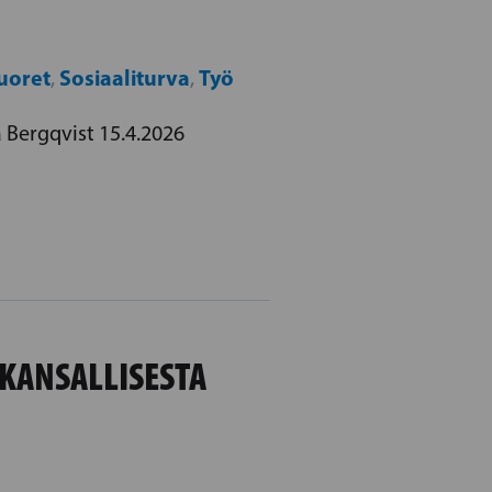
uoret
Sosiaaliturva
Työ
,
,
Bergqvist 15.4.2026
KANSALLISESTA