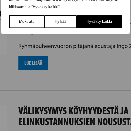
Ajankohtaista
Ryhmäpuhe
klikkaamalla ”Hyväksy kaikki”.
Ilmasto
Maatalous, metsästys j
29.04.2026 |
Mukauta
Hylkää
,
Hyväksy kaikki
energia
Ryhmäpuheenvuoron pitäjänä edustaja Ingo 2
LUE LISÄÄ
VÄLIKYSYMYS KÖYHYYDESTÄ JA
ELINKUSTANNUKSIEN NOUSUST