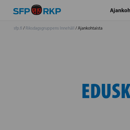
Ajankoh
sfp.fi
/
Riksdagsgruppens Innehåll
/
Ajankohtaista
EDUSK