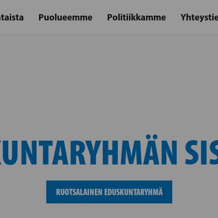
taista
Puolueemme
Politiikkamme
Yhteysti
UNTARYHMÄN SI
RUOTSALAINEN EDUSKUNTARYHMÄ