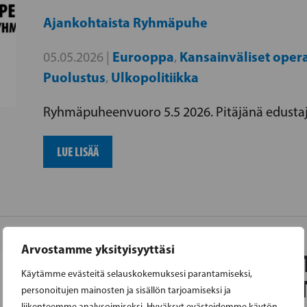
Ajankohtaista
Ryhmäpuhe
Eurooppa
Kansainväliset opera
05.05.2026 |
,
Puolustus
Ulkopolitiikka
,
Ryhmäpuheenvuoro 5.5 2026. Pitäjänä edustaj
LUE LISÄÄ
Arvostamme yksityisyyttäsi
RYHMÄPUHEENVUORO KESKIPIT
Käytämme evästeitä selauskokemuksesi parantamiseksi,
ILMASTOSUUNNITELMAAN LIIT
personoitujen mainosten ja sisällön tarjoamiseksi ja
liikenteemme analysoimiseksi. Hyväksyt evästeidemme käytön