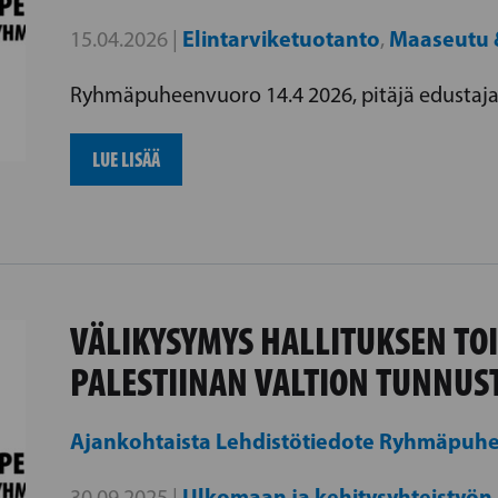
Elintarviketuotanto
Maaseutu &
15.04.2026 |
,
Ryhmäpuheenvuoro 14.4 2026, pitäjä edustaja
LUE LISÄÄ
VÄLIKYSYMYS HALLITUKSEN TO
PALESTIINAN VALTION TUNNUS
Ajankohtaista
Lehdistötiedote
Ryhmäpuh
Ulkomaan ja kehitysyhteistyön
30.09.2025 |