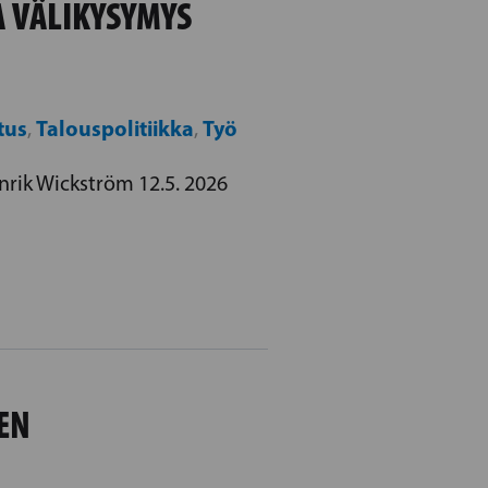
 VÄLIKYSYMYS
tus
Talouspolitiikka
Työ
,
,
rik Wickström 12.5. 2026
EN