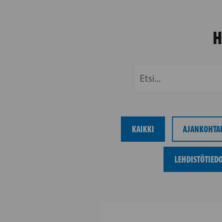
H
KAIKKI
AJANKOHTAI
LEHDISTÖTIED