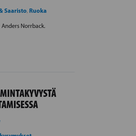
 Saaristo
Ruoka
,
 Anders Norrback.
IMINTAKYVYSTÄ
TAMISESSA
e
 kysymykset