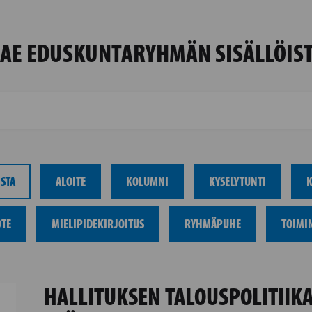
AE EDUSKUNTARYHMÄN SISÄLLÖIS
STA
ALOITE
KOLUMNI
KYSELYTUNTI
K
OTE
MIELIPIDEKIRJOITUS
RYHMÄPUHE
TOIMI
HALLITUKSEN TALOUSPOLITIIK