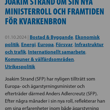
JOAKIM STRAND OM SIN NYA
MINISTERROLL OCH FRAMTIDEN
FÖR KVARKENBRON
Bostad & Byggande
Ekonomisk
01.10.2024 |
,
politik
Energi
Europa
Försvar
Infrastruktur
,
,
,
,
och trafik
Internationellt samarbete
,
,
Kommuner & välfärdsområden
,
Utrikespolitik
Joakim Strand (SFP) har nyligen tillträtt som
Europa- och ägarstyrningsminister och
efterträder därmed Anders Adlercreutz (SFP).
Efter några månader i sin nya roll, reflekterar han
om sina erfarenheter inom både ägarstyrning