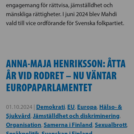
engagemang för rättvisa, jämställdhet och
mänskliga rättigheter. I juni 2024 blev Mahdi
vald till vice ordförande för Svenska folkpartiet.
ANNA-MAJA HENRIKSSON: ÅTTA
ÅR VID RODRET – NU VÄNTAR
EUROPAPARLAMENTET
Demokrati
EU
Europa
Hälso- &
01.10.2024 |
,
,
,
Sjukvård
Jämställdhet och diskriminering
,
,
Organisation
Samerna i Finland
Sexualbrott
,
,
,
Språkpolitik
Svenskan i Finland
,
,