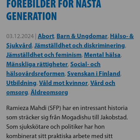
FÖREBILDER FÖR NÄSTA
GENERATION
Abort
Barn & Ungdomar
Hälso- &
03.12.2024 |
,
,
Sjukvård
Jämställdhet och diskriminering
,
,
Jämställdhet och feminism
Mental hälsa
,
,
Mänskliga rättigheter
Social- och
,
hälsovårdsreformen
Svenskan i Finland
,
,
Utbildning
Våld mot kvinnor
Vård och
,
,
omsorg
Äldreomsorg
,
Ramieza Mahdi (SFP) har en intressant historia
som sträcker sig från Mogadishu till Jakobstad.
Som sjukskötare och politiker har hon
kombinerat sitt praktiska arbete med sitt