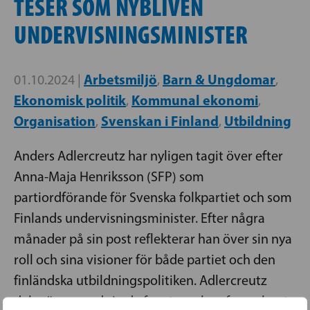
TESER SOM NYBLIVEN
UNDERVISNINGSMINISTER
Arbetsmiljö
Barn & Ungdomar
01.10.2024 |
,
,
Ekonomisk politik
Kommunal ekonomi
,
,
Organisation
Svenskan i Finland
Utbildning
,
,
Anders Adlercreutz har nyligen tagit över efter
Anna-Maja Henriksson (SFP) som
partiordförande för Svenska folkpartiet och som
Finlands undervisningsminister. Efter några
månader på sin post reflekterar han över sin nya
roll och sina visioner för både partiet och den
finländska utbildningspolitiken. Adlercreutz
delar även med sig de fem teser han formulerat