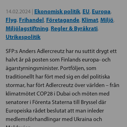
Ekonomisk politik
EU
Europa
14.02.2024 |
,
,
,
Flyg
Frihandel
Företagande
Klimat
Miljö
,
,
,
,
,
Miljölagstiftning
Regler & Byråkrati
,
,
Utrikespolitik
SFP:s Anders Adlercreutz har nu suttit drygt ett
halvt år på posten som Finlands europa- och
ägarstyrningsminister. Portföljen, som
traditionellt har fört med sig en del politiska
stormar, har fört ­Adlercreutz över världen – från
klimatmötet COP28 i Dubai och möten med
senatorer i Förenta Staterna till Bryssel där
Europeiska rådet beslutat att man inleder
medlemsförhandlingar med Ukraina och