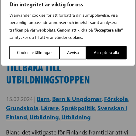
Din integritet är viktig för oss
som grund för sitt arbete som
undervisningsminister.
Vi använder cookies för att förbättra din surfupplevelse, visa
personligt anpassade annonser och innehåll samt analysera
“Acceptera alla”
trafiken på vår webbplats. Genom att klicka på
samtycker du till att vi använder cookies.
ANNA-MAJA HENRIKSSON:
Cookieinställningar
Avvisa
Acceptera alla
TILLBAKA TILL
UTBILDNINGSTOPPEN
Barn
Barn & Ungdomar
Förskola
15.02.2024 |
,
,
,
Grundskola
Lärare
Språkpolitik
Svenskan i
,
,
,
Finland
Utbildning
Utbildning
,
,
Bland det viktigaste för Finlands framtid är att vi