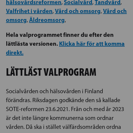
hälsovårdsreformen
Socialvård
Tandvård
,
,
,
Valfrihet i vården
Vård och omsorg
Vård och
,
,
omsorg
Äldreomsorg
,
,
Hela valprogrammet finner du efter den
lättlästa versionen.
Klicka här för att komma
direkt.
LÄTTLÄST VALPROGRAM
Socialvården och hälsovården i Finland
förändras. Riksdagen godkände den så kallade
SOTE-reformen 23.6.2021. Från och med år 2023
är det inte längre kommunerna som ordnar
vården. Då ska i stället välfärdsområden ordna