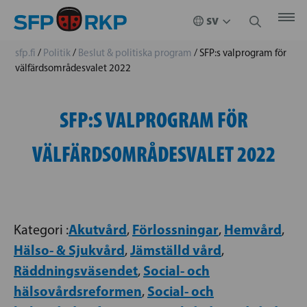
sfp.fi
/
Politik
/
Beslut & politiska program
/
SFP:s valprogram för
välfärdsområdesvalet 2022
SFP:S VALPROGRAM FÖR
VÄLFÄRDSOMRÅDESVALET 2022
Akutvård
Förlossningar
Hemvård
Kategori :
,
,
,
Hälso- & Sjukvård
Jämställd vård
,
,
Räddningsväsendet
Social- och
,
hälsovårdsreformen
Social- och
,