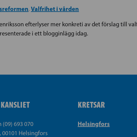
dsreformen
Valfrihet i vården
,
riksson efterlyser mer konkreti av det förslag till val
esenterade i ett blogginlägg idag.
IKANSLIET
KRETSAR
Helsingfors
n (09) 693 070
, 00101 Helsingfors