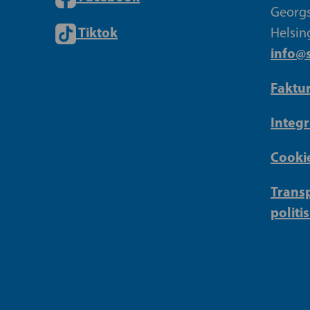
Georgs
Tiktok
Helsin
info@s
Faktu
Integr
Cookie
Transp
politi