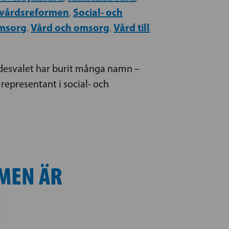
sovårdsreformen
Social- och
,
omsorg
Vård och omsorg
Vård till
,
,
ådesvalet har burit många namn –
 representant i social- och
MEN ÄR