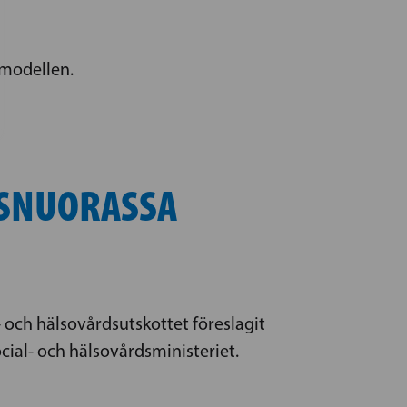
smodellen.
USNUORASSA
 och hälsovårdsutskottet föreslagit
ocial- och hälsovårdsministeriet.