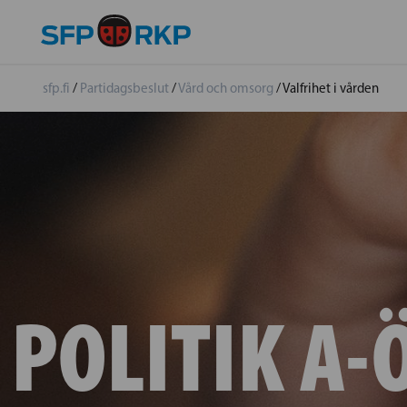
sfp.fi
/
Partidagsbeslut
/
Vård och omsorg
/
Valfrihet i vården
POLITIK A-