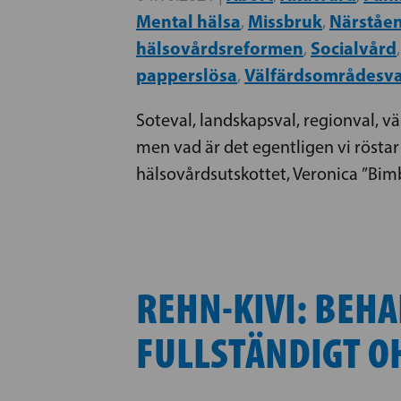
Mental hälsa
Missbruk
Närståe
,
,
hälsovårdsreformen
Socialvård
,
papperslösa
Välfärdsområdesva
,
Soteval, landskapsval, regionval, 
men vad är det egentligen vi röstar 
hälsovårdsutskottet, Veronica ”Bimb
REHN-KIVI: BEH
FULLSTÄNDIGT O