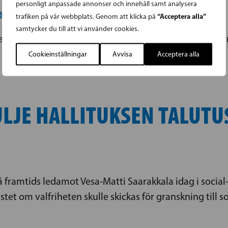
personligt anpassade annonser och innehåll samt analysera
dsreformen
Valfrihet i vården
,
“Acceptera alla”
trafiken på vår webbplats. Genom att klicka på
samtycker du till att vi använder cookies.
ar i dag gett två nya tilläggsutredningar om valfrihet
Cookieinställningar
Avvisa
Acceptera alla
ULJE HALLITUKSEN TALUT
 framtids ledamot Vesa-Matti Saarakkala idag i social-
et om valfriheten skulle skickas för granskning till s