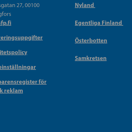
Nyland
gatan 27, 00100
gfors
fp.fi
Egentliga Finland
reringsuppgifter
Österbotten
itetspolicy
Samkretsen
inställningar
arensregister för
sk reklam