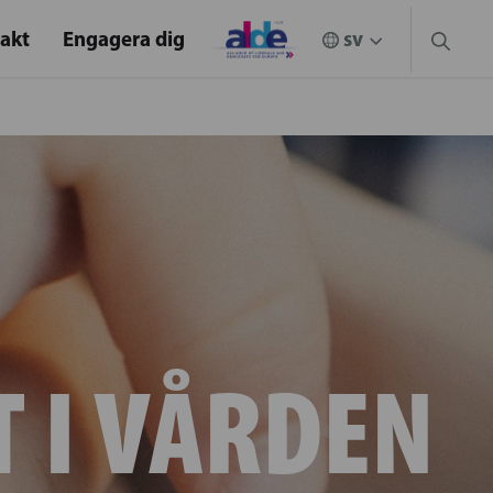
akt
Engagera dig
T I VÅRDEN