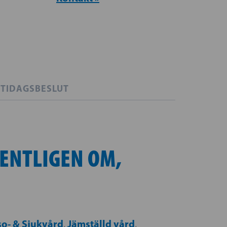
TIDAGSBESLUT
ENTLIGEN OM,
so- & Sjukvård
Jämställd vård
,
,