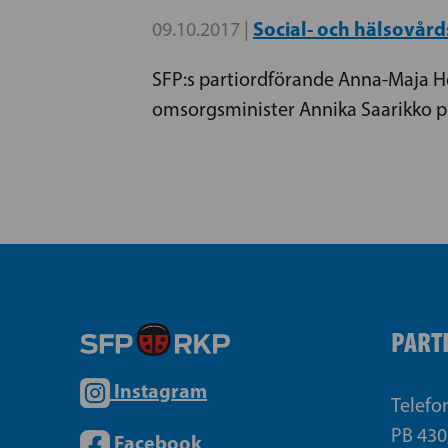
Social- och hälsovår
09.10.2017 |
SFP:s partiordförande Anna-Maja Hen
omsorgsminister Annika Saarikko pr
PART
Instagram
Telefo
PB 430
Facebook