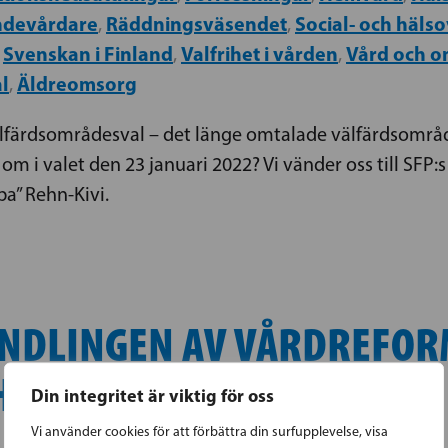
ndevårdare
Räddningsväsendet
Social- och häl
,
,
Svenskan i Finland
Valfrihet i vården
Vård och 
,
,
,
l
Äldreomsorg
,
välfärdsområdesval – det länge omtalade välfärdsomr
om i valet den 23 januari 2022? Vi vänder oss till SFP:s
a” Rehn-Kivi.
ANDLINGEN AV VÅRDREFOR
HÅLLBAR
Din integritet är viktig för oss
Vi använder cookies för att förbättra din surfupplevelse, visa