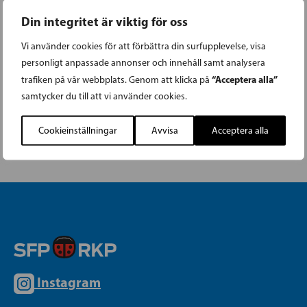
hälsovårdsreformen
Valfrihet i vården
,
Din integritet är viktig för oss
Vi använder cookies för att förbättra din surfupplevelse, visa
Enligt riksdagsledamot Veronica Rehn-Kivi
personligt anpassade annonser och innehåll samt analysera
struntar regeringen totalt i det förebyggande
“Acceptera alla”
trafiken på vår webbplats. Genom att klicka på
arbetet och underskattar kommunernas
samtycker du till att vi använder cookies.
viktiga roll och jobb.
Cookieinställningar
Avvisa
Acceptera alla
Instagram