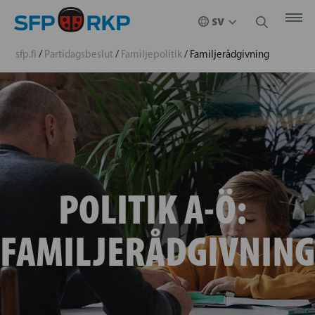
sfp.fi
/
Partidagsbeslut
/
Familjepolitik
/
Familjerådgivning
POLITIK A-Ö:
FAMILJERÅDGIVNING