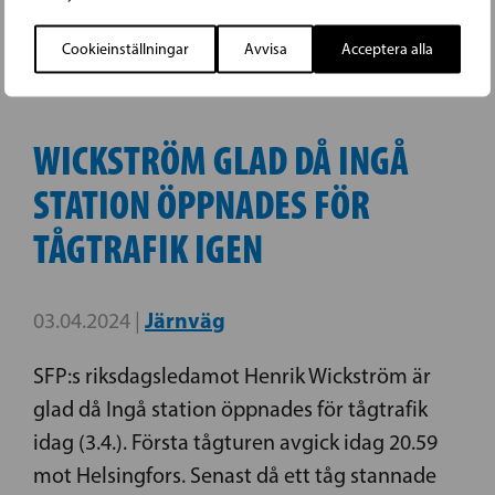
med och gjort.
Cookieinställningar
Avvisa
Acceptera alla
WICKSTRÖM GLAD DÅ INGÅ
STATION ÖPPNADES FÖR
TÅGTRAFIK IGEN
Järnväg
03.04.2024 |
SFP:s riksdagsledamot Henrik Wickström är
glad då Ingå station öppnades för tågtrafik
idag (3.4.). Första tågturen avgick idag 20.59
mot Helsingfors. Senast då ett tåg stannade