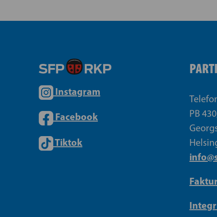
PART
Instagram
Telefo
PB 430
Facebook
Georgs
Tiktok
Helsin
info@s
Faktu
Integr