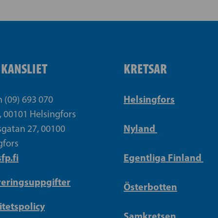
IKANSLIET
KRETSAR
Helsingfors
n (09) 693 070
, 00101 Helsingfors
Nyland
gatan 27, 00100
gfors
fp.fi
Egentliga Finland
reringsuppgifter
Österbotten
itetspolicy
Samkretsen