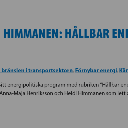
 HIMMANEN: HÅLLBAR EN
a bränslen i transportsektorn
Förnybar energi
Kär
,
,
sitt energipolitiska program med rubriken ”Hållbar en
e Anna-Maja Henriksson och Heidi Himmanen som lett