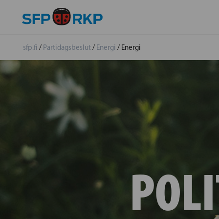
sfp.fi
/
Partidagsbeslut
/
Energi
/
Energi
POLI