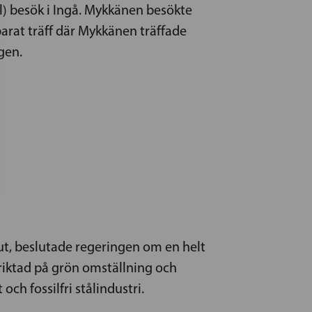
l) besök i Ingå. Mykkänen besökte
rat träff där Mykkänen träffade
gen.
lut, beslutade regeringen om en helt
nriktad på grön omställning och
ch fossilfri stålindustri.