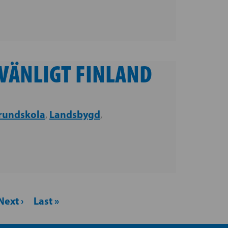
PVÄNLIGT FINLAND
rundskola
Landsbygd
,
,
Next ›
Last »