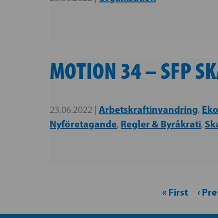
MOTION 34 – SFP S
Arbetskraftinvandring
Eko
23.06.2022 |
,
Nyföretagande
Regler & Byråkrati
Ska
,
,
« First
‹ Pr