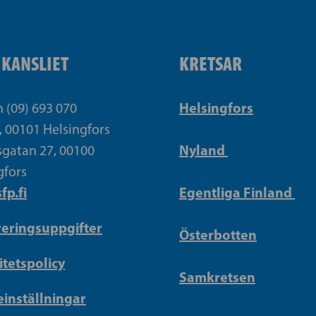
IKANSLIET
KRETSAR
Helsingfors
n (09) 693 070
, 00101 Helsingfors
Nyland
gatan 27, 00100
gfors
fp.fi
Egentliga Finland
reringsuppgifter
Österbotten
itetspolicy
Samkretsen
inställningar