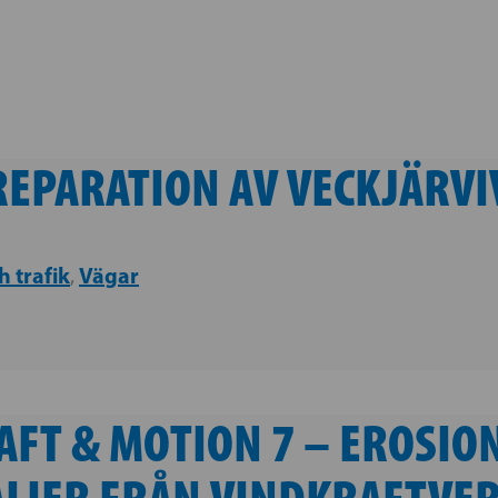
REPARATION AV VECKJÄRV
h trafik
Vägar
,
AFT & MOTION 7 – EROSIO
ALIER FRÅN VINDKRAFTVE