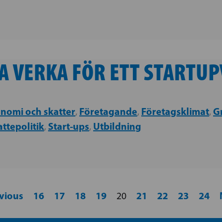
KA VERKA FÖR ETT STARTU
nomi och skatter
Företagande
Företagsklimat
G
,
,
,
ttepolitik
Start-ups
Utbildning
,
,
evious
16
17
18
19
21
22
23
24
20