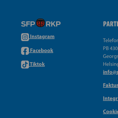
PART
Instagram
Telefo
PB 430
Facebook
Georgs
Tiktok
Helsin
info@s
Faktu
Integr
Cookie