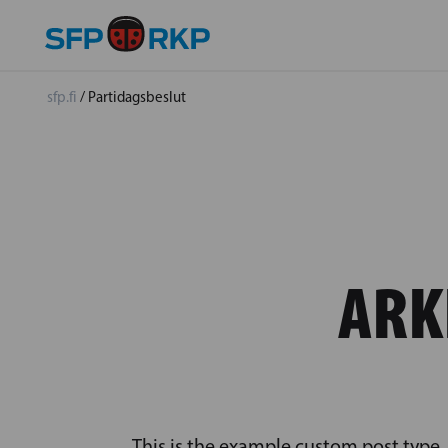
sfp.fi
/
Partidagsbeslut
ARK
This is the example custom post type