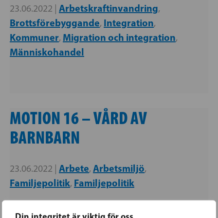
Arbetskraftinvandring
23.06.2022 |
,
Brottsförebyggande
Integration
,
,
Kommuner
Migration och integration
,
,
Människohandel
MOTION 16 – VÅRD AV
BARNBARN
Arbete
Arbetsmiljö
23.06.2022 |
,
,
Familjepolitik
Familjepolitik
,
Din integritet är viktig för oss