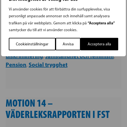
Vi använder cookies för att förbättra din surfupplevelse, visa
MOTION 15 – BÄTTRE
personligt anpassade annonser och innehåll samt analysera
“Acceptera alla”
trafiken på vår webbplats. Genom att klicka på
PENSIONER FÖR KVINNOR
samtycker du till att vi använder cookies.
Cookieinställningar
Avvisa
Acceptera alla
Arbetsmiljö
Jämställdhet och
23.06.2022 |
,
diskriminering
Jämställdhet och feminism
,
,
Pension
Social trygghet
,
MOTION 14 –
VÄDERLEKSRAPPORTEN I FST