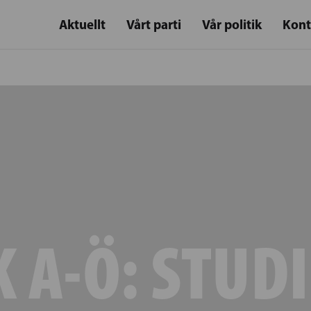
Aktuellt
Vårt parti
Vår politik
Kont
K A-Ö:
STUD