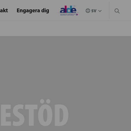
akt
Engagera dig
IESTÖD