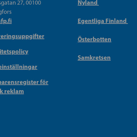
Nyland
gatan 27, 00100
gfors
fp.fi
Egentliga Finland
reringsuppgifter
Österbotten
itetspolicy
Samkretsen
inställningar
arensregister för
sk reklam