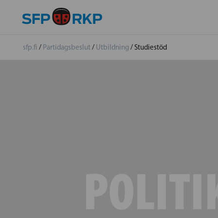
sfp.fi
/
Partidagsbeslut
/
Utbildning
/
Studiestöd
POLITI