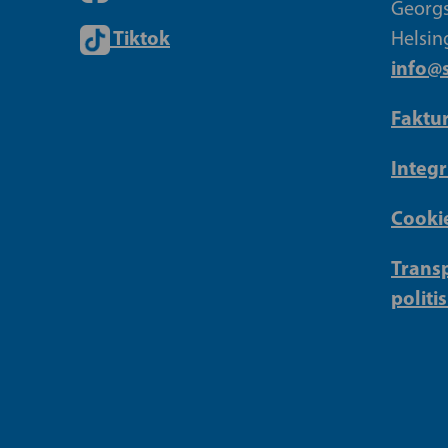
Georgs
Tiktok
Helsin
info@s
Faktu
Integr
Cookie
Transp
politi