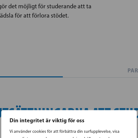
ör det möjligt för studerande att ta
dsla för att förlora stödet.
PAR
UTSÄTTNINGARNA ATT STUD
Din integritet är viktig för oss
Vi använder cookies för att förbättra din surfupplevelse, visa