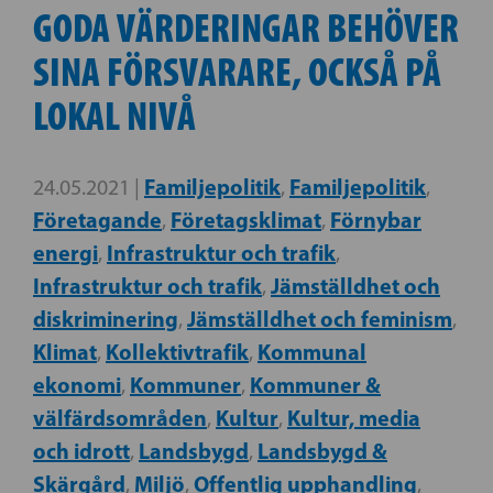
GODA VÄRDERINGAR BEHÖVER
SINA FÖRSVARARE, OCKSÅ PÅ
LOKAL NIVÅ
Familjepolitik
Familjepolitik
24.05.2021 |
,
,
Företagande
Företagsklimat
Förnybar
,
,
energi
Infrastruktur och trafik
,
,
Infrastruktur och trafik
Jämställdhet och
,
diskriminering
Jämställdhet och feminism
,
,
Klimat
Kollektivtrafik
Kommunal
,
,
ekonomi
Kommuner
Kommuner &
,
,
välfärdsområden
Kultur
Kultur, media
,
,
och idrott
Landsbygd
Landsbygd &
,
,
Skärgård
Miljö
Offentlig upphandling
,
,
,