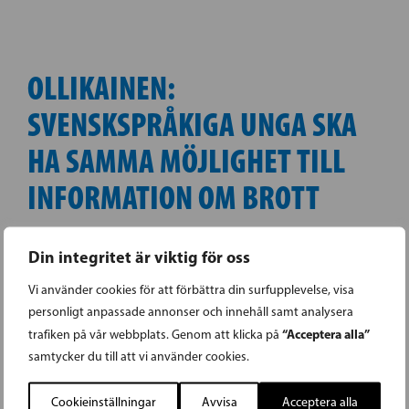
OLLIKAINEN:
SVENSKSPRÅKIGA UNGA SKA
HA SAMMA MÖJLIGHET TILL
INFORMATION OM BROTT
Barn & Ungdomar
Polisen
27.01.2023 |
,
,
Din integritet är viktig för oss
Svenskan i Finland
Vi använder cookies för att förbättra din surfupplevelse, visa
personligt anpassade annonser och innehåll samt analysera
En ny webbplats, Ungdomar och brottslighet,
“Acceptera alla”
trafiken på vår webbplats. Genom att klicka på
har tagits fram i samarbete med polisen och
samtycker du till att vi använder cookies.
inrikesministeriet. Syftet med webbplatsen är
Cookieinställningar
Avvisa
Acceptera alla