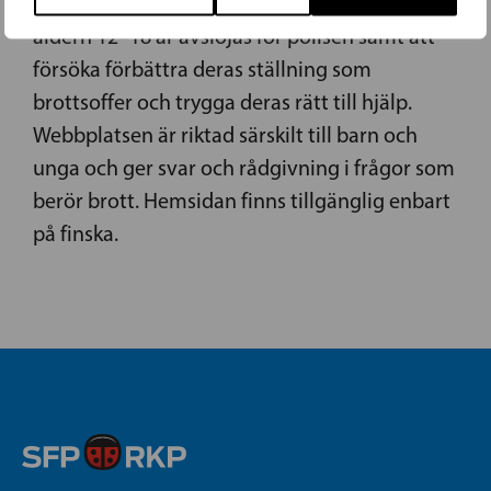
att främja att brotten mot barn och unga i
åldern 12–18 år avslöjas för polisen samt att
försöka förbättra deras ställning som
brottsoffer och trygga deras rätt till hjälp.
Webbplatsen är riktad särskilt till barn och
unga och ger svar och rådgivning i frågor som
berör brott. Hemsidan finns tillgänglig enbart
på finska.