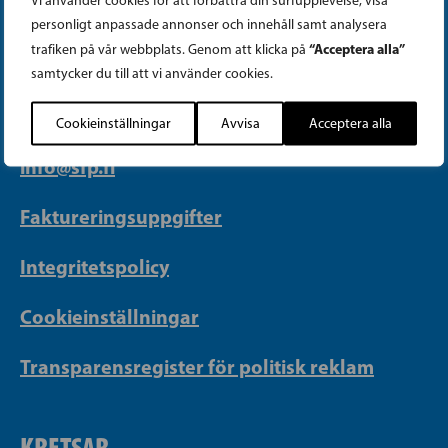
Vi använder cookies för att förbättra din surfupplevelse, visa
PARTIKANSLIET
personligt anpassade annonser och innehåll samt analysera
“Acceptera alla”
trafiken på vår webbplats. Genom att klicka på
samtycker du till att vi använder cookies.
Telefon (09) 693 070
PB 430, 00101 Helsingfors
Cookieinställningar
Avvisa
Acceptera alla
Georgsgatan 27, 00100 Helsingfors
info@sfp.fi
Faktureringsuppgifter
Integritetspolicy
Cookieinställningar
Transparensregister för politisk reklam
KRETSAR