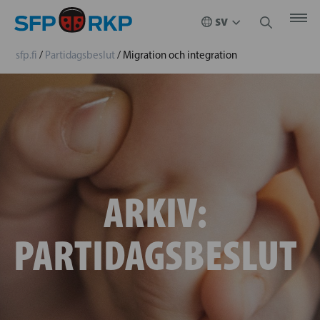
sfp.fi
/
Partidagsbeslut
/
Migration och integration
ARKIV:
PARTIDAGSBESLUT