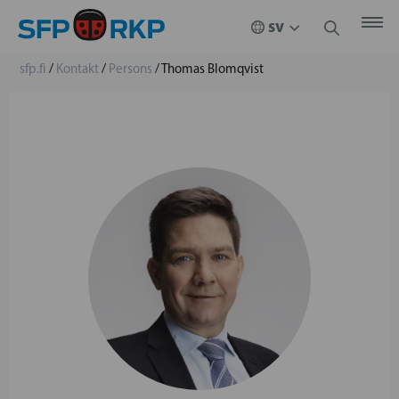
sfp.fi
/
Kontakt
/
Persons
/
Thomas Blomqvist